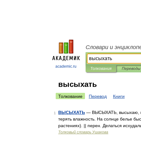
Словари и энциклоп
academic.ru
Толкования
Переводы
высыхать
Толкование
Перевод
Книги
ВЫСЫХАТЬ
— ВЫСЫХАТЬ, высыхаю, выс
1
терять влажность. На солнце белье быс
растениях). || перен. Делаться исхудал
Толковый словарь Ушакова