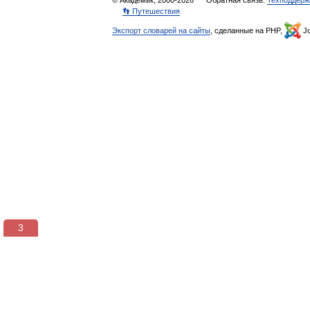
© Академик, 2000-2026
Обратная связь:
Техподдерж
👣 Путешествия
Экспорт словарей на сайты
, сделанные на PHP,
Jo
3