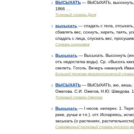
ВЫСЫХАТЬ
— ВЫСЫХАТЬ, высохнуть, с
2
1866 …
Толковый словарь Даля
высыхать
— спадать с тела, отсыхать,
3
сбавлять вес, сохнуть, хиреть, таять, у
спадать с лица, спускать вес, просушив
Словарь синонимов
Высыхать
— Высыхать. Высохнуть (ино
4
отъ недостатка воды). Ср. «Высохъ ка
скелетъ. Гоголь. Вечеръ наканунѣ Иван
Большой толково-фразеологический словар
ВЫСЫХАТЬ
— ВЫСЫХАТЬ, аю, аешь; нес
5
Ожегова. С.И. Ожегов, Н.Ю. Шведова. 
Толковый словарь Ожегова
Высыхать
— I несов. неперех. 1. Терят
6
реке, ручье и т.п.). отт. Испаряясь, исч
засыхать (о растениях, растительности)
Современный толковый словарь русского я