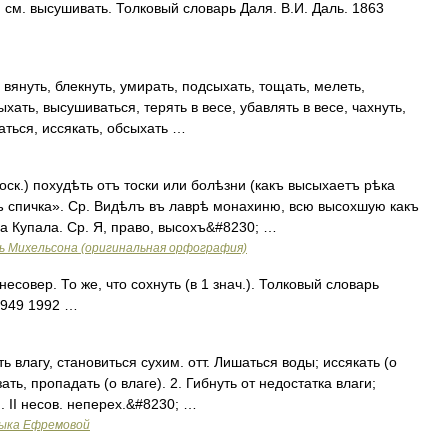
м. высушивать. Толковый словарь Даля. В.И. Даль. 1863
 вянуть, блекнуть, умирать, подсыхать, тощать, мелеть,
сыхать, высушиваться, терять в весе, убавлять в весе, чахнуть,
аться, иссякать, обсыхать …
ск.) похудѣть отъ тоски или болѣзни (какъ высыхаетъ рѣка
къ спичка». Ср. Видѣлъ въ лаврѣ монахиню, всю высохшую какъ
а Купала. Ср. Я, право, высохъ&#8230; …
ь Михельсона (оригинальная орфография)
овер. То же, что сохнуть (в 1 знач.). Толковый словарь
1949 1992 …
ь влагу, становиться сухим. отт. Лишаться воды; иссякать (о
езать, пропадать (о влаге). 2. Гибнуть от недостатка влаги;
. II несов. неперех.&#8230; …
зыка Ефремовой