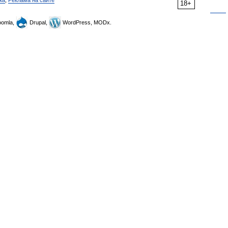
ка
,
Реклама на сайте
18+
omla,
Drupal,
WordPress, MODx.