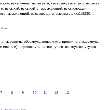
хаем, высыхаешь, высыхаете, высыхает, высыхают, высыхая,
ли, высыхай, высыхайте, высыхающий, высыхающая,
го, высыхающей, высыхающего, высыхающих,&#8230; …
ти …
ь. высохнуть. обсохнуть. подсохнуть. просохнуть. засохнуть.
и иссохли). пересохнуть. рассохнуться. ссохнуться. усушка.
7
8
9
10
11
12
13