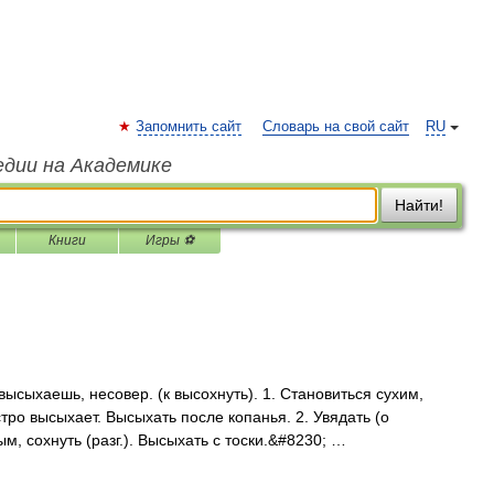
Запомнить сайт
Словарь на свой сайт
RU
едии на Академике
Найти!
Книги
Игры ⚽
ыхаешь, несовер. (к высохнуть). 1. Становиться сухим,
тро высыхает. Высыхать после копанья. 2. Увядать (о
ым, сохнуть (разг.). Высыхать с тоски.&#8230; …