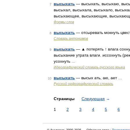
высыхать
— высыхать, высыхаю, высы
7
высыхал, высыхала, высыхало, высыха
высыхающее, высыхающие, высыхающе
Формы слов
высыхать
— отсыревать мокнуть цвес
8
Словарь антонимов
высыхать
— ▲ потерять ↑ влага сохнут
9
высыхание утрата влаги. иссохнуть (рек
усохнуть …
Идеографический словарь русского языка
высыхать
— высых ать, аю, ает …
10
Русский орфографический словарь
Страницы
Следующая
→
1
2
3
4
5
6